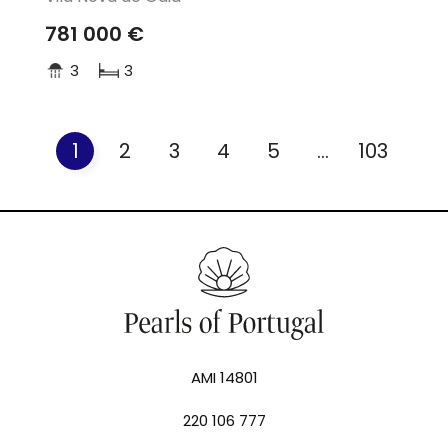
781 000 €
3
3
1
2
3
4
5
...
103
AMI 14801
220 106 777