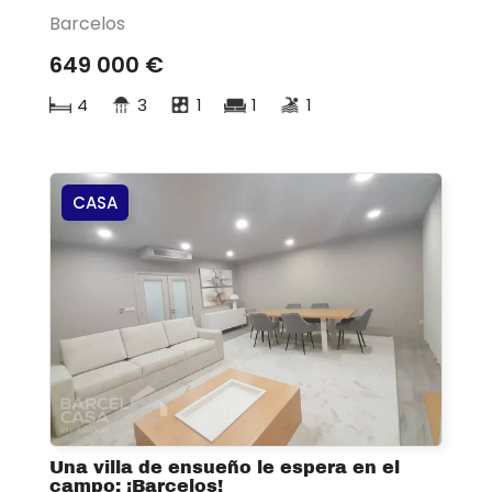
Barcelos
649 000 €
4
3
1
1
1
CASA
Una villa de ensueño le espera en el
campo: ¡Barcelos!