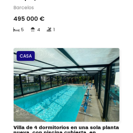
Barcelos
495 000 €
5
4
1
CASA
Villa de 4 dormitorios en una sola planta
nueva, con piscina cubierta, en