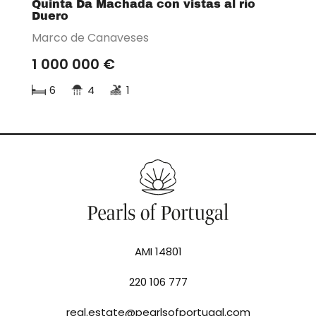
Quinta Da Machada con vistas al río
Duero
Marco de Canaveses
1 000 000 €
6
4
1
AMI 14801
220 106 777
real.estate@pearlsofportugal.com