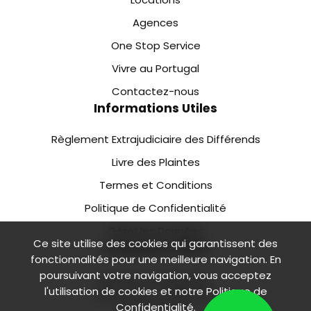
Agences
One Stop Service
Vivre au Portugal
Contactez-nous
Informations Utiles
Règlement Extrajudiciaire des Différends
Livre des Plaintes
Termes et Conditions
Politique de Confidentialité
Gérer les Données
Ce site utilise des cookies qui garantissent des
Customer office
fonctionnalités pour une meilleure navigation. En
poursuivant votre navigation, vous acceptez
Rua de Camões 218 1.
l'utilisation de cookies et notre
Politique de
Floor, Office 2 4000-138
Confidentialité
.
Porto Portugal