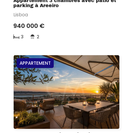
Appartement 3 chambres avec patio et
parking à Areeiro
Lisboa
940 000 €
3
2
APPARTEMENT