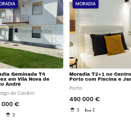
ORADIA
MORADIA
adia Geminada T4
Moradia T2+1 no Centro
ex em Vila Nova de
Porto com Piscina e Ja
to André
Porto
iago do Cacém
490 000 €
 000 €
3
2
3