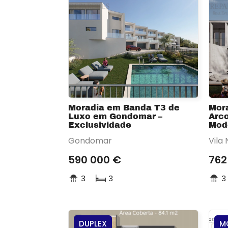
Moradia em Banda T3 de
Mor
Luxo em Gondomar –
Arco
Exclusividade
Mod
Gondomar
Vila
590 000 €
762
3
3
3
DUPLEX
M