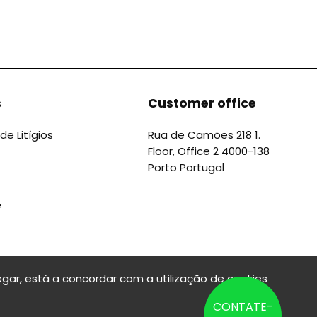
s
Customer office
de Litígios
Rua de Camões 218 1.
Floor, Office 2 4000-138
Porto Portugal
e
gar, está a concordar com a utilização de cookies
CONTATE-