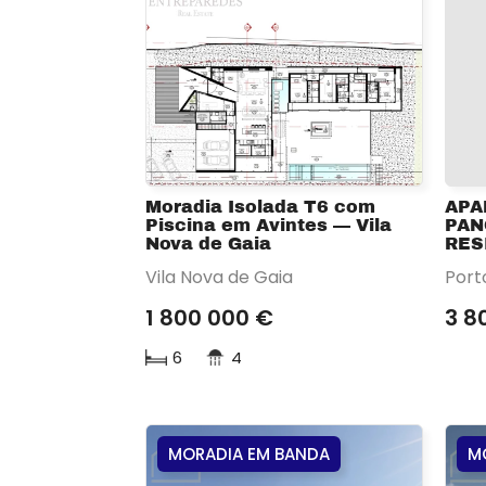
Moradia Isolada T6 com
APA
Piscina em Avintes — Vila
PAN
Nova de Gaia
RES
Vila Nova de Gaia
Port
1 800 000 €
3 8
6
4
MORADIA EM BANDA
M