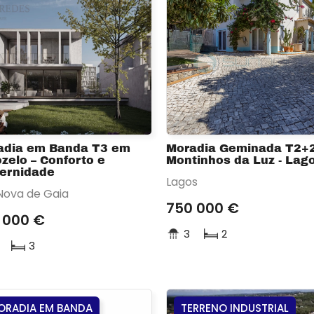
adia em Banda T3 em
Moradia Geminada T2+
zelo – Conforto e
Montinhos da Luz - Lag
ernidade
Lagos
 Nova de Gaia
750 000 €
 000 €
3
2
3
ORADIA EM BANDA
TERRENO INDUSTRIAL