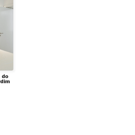
 do
rdim