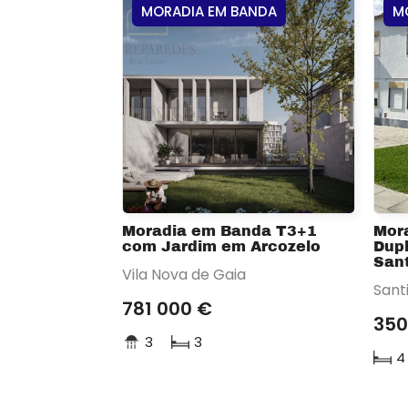
MORADIA EM BANDA
M
Moradia em Banda T3+1
Mor
com Jardim em Arcozelo
Dupl
San
Vila Nova de Gaia
Sant
781 000 €
350
3
3
4