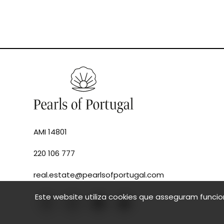
AMI 14801
220 106 777
real.estate@pearlsofportugal.com
Este website utiliza cookies que asseguram funci