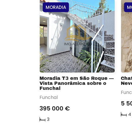
MORADIA
M
Moradia T3 em São Roque —
Chat
Vista Panorâmica sobre o
Nev
Funchal
Func
Funchal
5 5
395 000 €
4
3