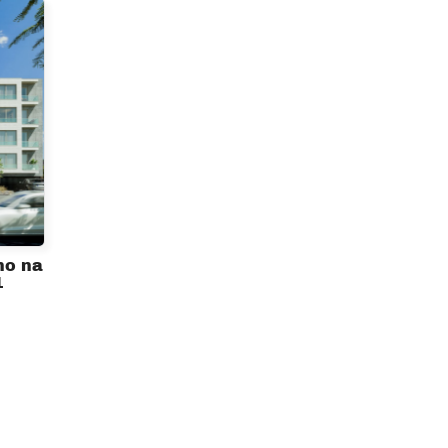
no na
1