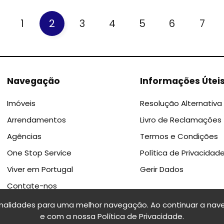
1
2
3
4
5
6
7
Navegação
Informações Útei
Imóveis
Resolução Alternativa 
Arrendamentos
Livro de Reclamações
Agências
Termos e Condições
One Stop Service
Política de Privacidad
Viver em Portugal
Gerir Dados
Contate-nos
onalidades para uma melhor navegação. Ao continuar a nave
e com a nossa
Política de Privacidade
.