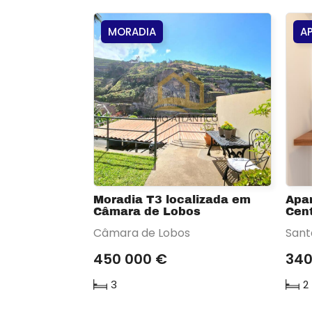
MORADIA
A
Moradia T3 localizada em
Apa
Câmara de Lobos
Cent
Câmara de Lobos
Sant
450 000 €
340
3
2