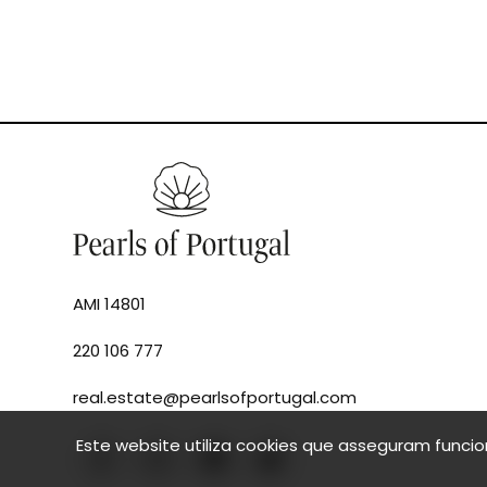
AMI 14801
220 106 777
real.estate@pearlsofportugal.com
Este website utiliza cookies que asseguram funci