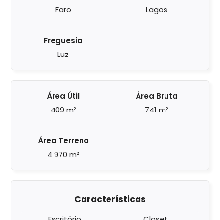
Faro
Lagos
Freguesia
Luz
Área Útil
Área Bruta
409 m²
741 m²
Área Terreno
4 970 m²
Características
Escritório
Closet