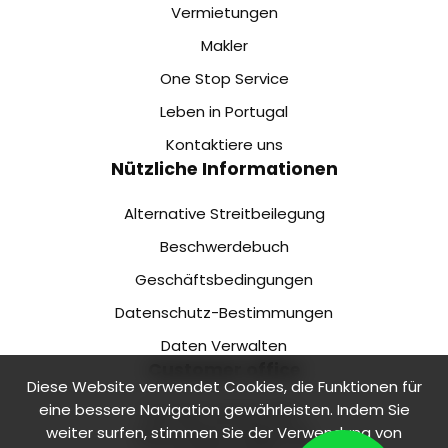
Vermietungen
Makler
One Stop Service
Leben in Portugal
Kontaktiere uns
Nützliche Informationen
Alternative Streitbeilegung
Beschwerdebuch
Geschäftsbedingungen
Datenschutz-Bestimmungen
Daten Verwalten
Customer office
Diese Website verwendet Cookies, die Funktionen für
eine bessere Navigation gewährleisten. Indem Sie
Rua de Camões 218 1.
weiter surfen, stimmen Sie der Verwendung von
Floor, Office 2 4000-138