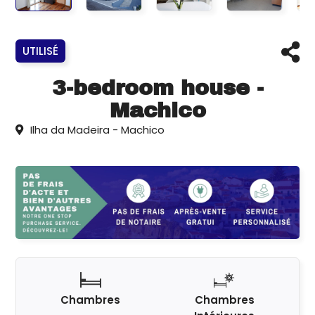
UTILISÉ
3-bedroom house -
Machico
Ilha da Madeira - Machico
Chambres
Chambres