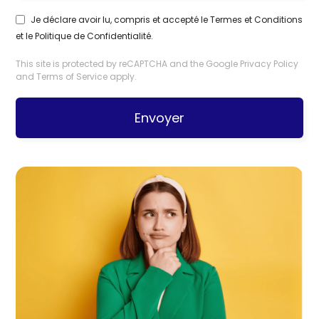
Je déclare avoir lu, compris et accepté le
Termes et Conditions
et le
Politique de Confidentialité
.
This site is protected by reCAPTCHA and the Google
Privacy Policy
and
Terms of Service
apply.
Envoyer