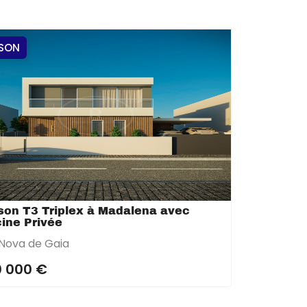
SON
son T3 Triplex à Madalena avec
cine Privée
 Nova de Gaia
 000 €