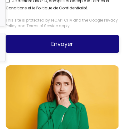
Je déclare avoir lu, compris et accepté le
Termes et
Conditions
et le
Politique de Confidentialité
.
This site is protected by reCAPTCHA and the Google
Privacy
Policy
and
Terms of Service
apply.
Envoyer