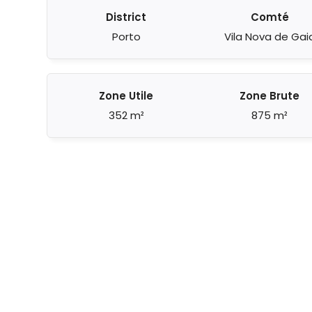
District
Comté
Porto
Vila Nova de Gai
Zone Utile
Zone Brute
352 m²
875 m²