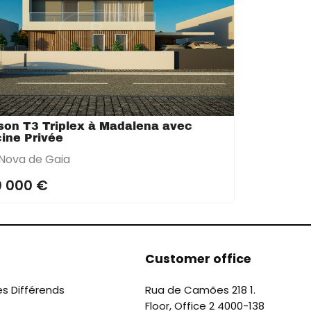
son T3 Triplex à Madalena avec
cine Privée
 Nova de Gaia
 000 €
Customer office
es Différends
Rua de Camões 218 1.
Floor, Office 2 4000-138