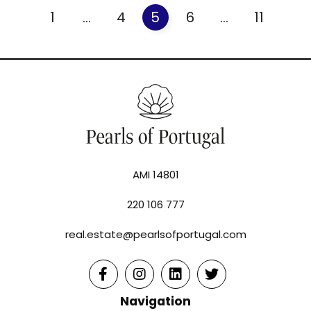
1
...
4
5
6
...
11
AMI 14801
220 106 777
real.estate@pearlsofportugal.com
Navigation