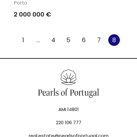
Porto
2 000 000 €
1
...
4
5
6
7
8
AMI 14801
220 106 777
real.estate@pearlsofportugal.com