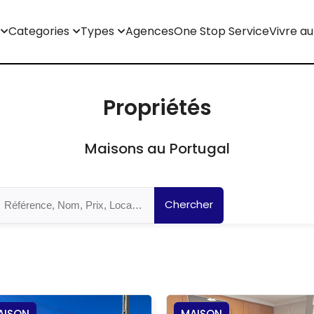
Categories
Types
Agences
One Stop Service
Vivre au
Propriétés
Maisons au Portugal
Chercher
AISON
MAISON