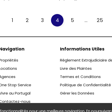
1
2
3
4
5
...
25
Navigation
Informations Utiles
Propriétés
Règlement Extrajudiciaire d
Locations
Livre des Plaintes
Agences
Termes et Conditions
One Stop Service
Politique de Confidentialité
Vivre au Portugal
Gérer les Données
Contactez-nous
 fonctionnalités pour une meilleure navigation. En poursuivant