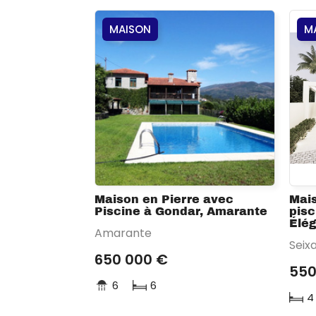
MAISON
M
Maison en Pierre avec
Mai
Piscine à Gondar, Amarante
pisc
Élé
Amarante
Seixa
650 000 €
550
6
6
4