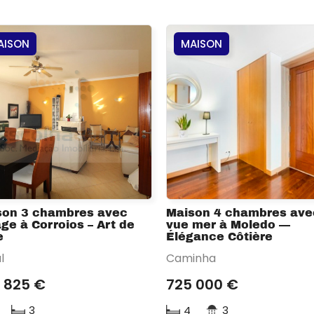
AISON
MAISON
son 3 chambres avec
Maison 4 chambres ave
ge à Corroios – Art de
vue mer à Moledo —
e
Élégance Côtière
l
Caminha
 825 €
725 000 €
3
4
3