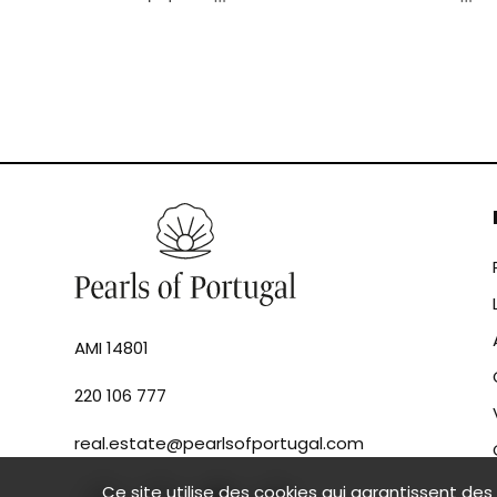
AMI 14801
220 106 777
real.estate@pearlsofportugal.com
Ce site utilise des cookies qui garantissent des