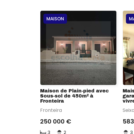
MAISON
M
Maison de Plain-pied avec
Mai
Sous-sol de 450m² à
gara
Fronteira
vivr
Fronteira
Seixa
250 000 €
583
3
2
3