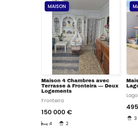
MAISON
M
Maison 4 Chambres avec
Mai
Terrasse à Fronteira — Deux
Lago
Logements
Lago
Fronteira
495
150 000 €
3
4
2