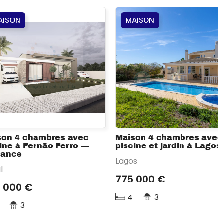
AISON
MAISON
son 4 chambres avec
Maison 4 chambres ave
ine à Fernão Ferro —
piscine et jardin à Lago
gance
Lagos
l
775 000 €
 000 €
4
3
3