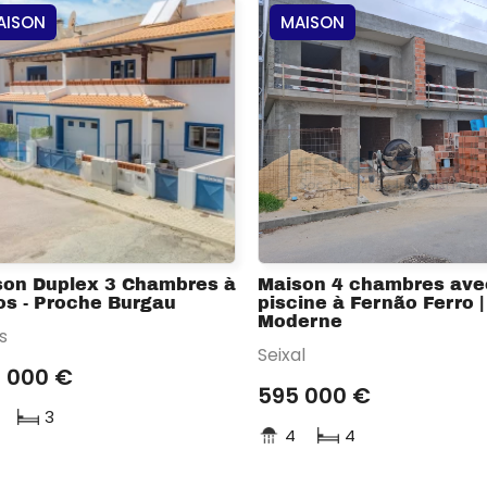
AISON
MAISON
son Duplex 3 Chambres à
Maison 4 chambres ave
s - Proche Burgau
piscine à Fernão Ferro |
Moderne
s
Seixal
 000 €
595 000 €
3
4
4