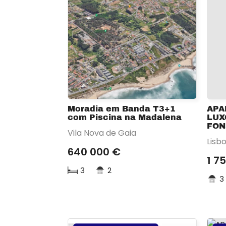
Moradia em Banda T3+1
APA
com Piscina na Madalena
LUX
FON
Vila Nova de Gaia
Lisb
640 000 €
1 7
3
2
3