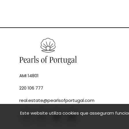
AMI 14801
220 106 777
real.estate@pearlsofportugal.com
Este website utiliza cookies que asseguram funci