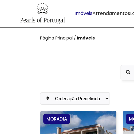
Imóveis
Arrendamentos
L
Página Principal
/
Imóveis
MORADIA
M