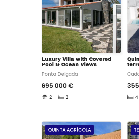
Luxury Villa with Covered
Quin
Pool & Ocean Views
terr
Ponta Delgada
Cada
695 000 €
355
2
2
4
QUINTA AGRÍCOLA
T