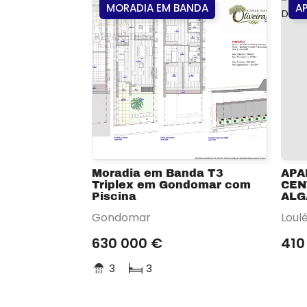
MORADIA EM BANDA
A
Moradia em Banda T3
APA
Triplex em Gondomar com
CEN
Piscina
ALG
Gondomar
Loul
630 000 €
410
3
3