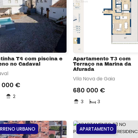
tinha T4 com piscina e
Apartamento T3 com
eno no Cadaval
Terraço na Marina da
Afurada
val
Vila Nova de Gaia
 000 €
680 000 €
2
3
3
ERRENO URBANO
APARTAMENTO