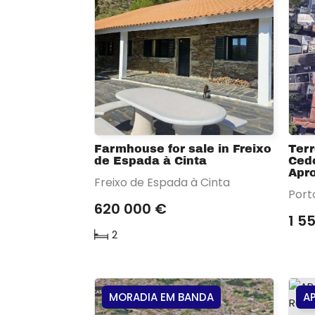
Farmhouse for sale in Freixo
Ter
de Espada à Cinta
Cedo
Apr
Freixo de Espada à Cinta
Port
620 000 €
1 5
2
MORADIA EM BANDA
A