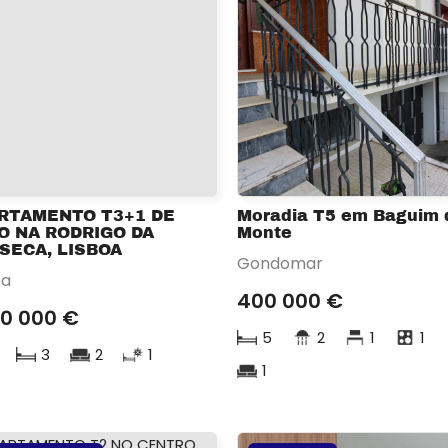
RTAMENTO T3+1 DE
Moradia T5 em Baguim 
O NA RODRIGO DA
Monte
SECA, LISBOA
Gondomar
oa
400 000 €
50 000 €
5
2
1
1
3
2
1
1