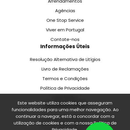
Arrendamentos
Agências
One Stop Service
Viver em Portugal
Contate-nos
Informações Úteis
Resolução Alternativa de Litígios
Livro de Reclamações
Termos e Condições
Política de Privacidade
Gerir Dados
Este website utiliza cookies que asseguram
Customer office
funcionalidades para uma melhor navegação. Ao
continuar a navegar, está a concordar com a
Rua de Camões 218 1.
utilização de cookies e com a nossa
Política de
Floor, Office 2 4000-138
Privacidade
.