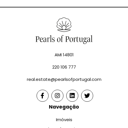
AMI 14801
220 106 777
real.estate@pearlsofportugal.com
Navegação
Imóveis