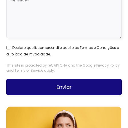
Declaro que li, compreendi e aceito os
Termos e Condições
e
a
Política de Privacidade
.
This site is protected by reCAPTCHA and the Google
Privacy Policy
and
Terms of Service
apply.
Enviar