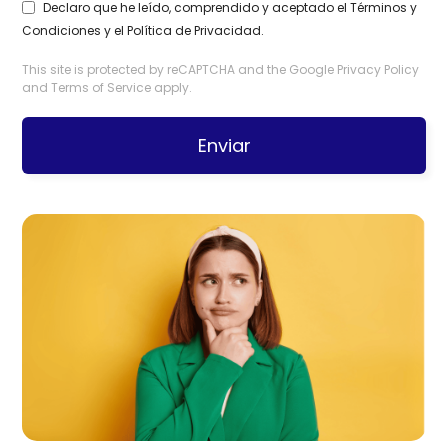
Declaro que he leído, comprendido y aceptado el
Términos y
Condiciones
y el
Política de Privacidad
.
This site is protected by reCAPTCHA and the Google
Privacy Policy
and
Terms of Service
apply.
Enviar