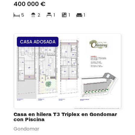
400 000 €
5
2
1
1
1
CASA ADOSADA
Casa en hilera T3 Triplex en Gondomar
con Piscina
Gondomar