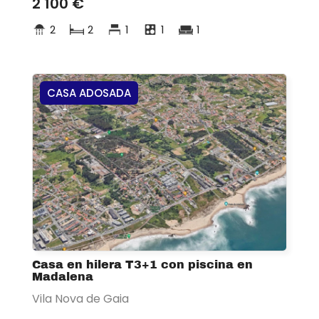
2 100 €
2
2
1
1
1
CASA ADOSADA
Casa en hilera T3+1 con piscina en
Madalena
Vila Nova de Gaia