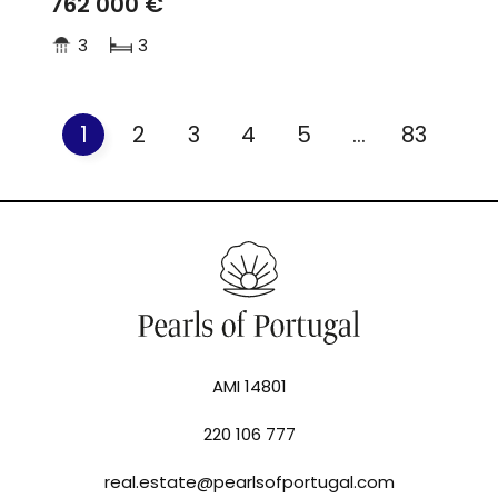
762 000 €
3
3
1
2
3
4
5
...
83
AMI 14801
220 106 777
real.estate@pearlsofportugal.com