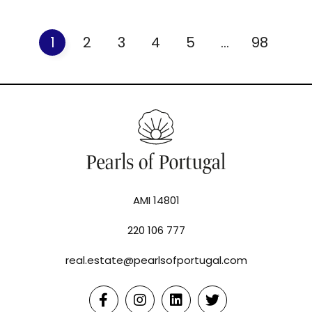
1
2
3
4
5
...
98
AMI 14801
220 106 777
real.estate@pearlsofportugal.com