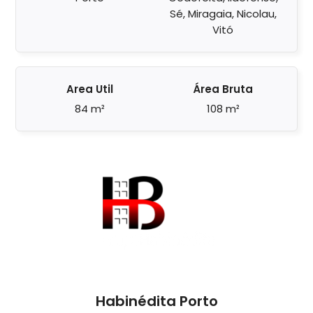
Sé, Miragaia, Nicolau,
Vitó
Area Util
Área Bruta
84 m²
108 m²
Habinédita Porto