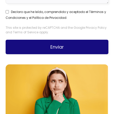
Declaro que he leído, comprendido y aceptado el
Términos y
Condiciones
y el
Política de Privacidad
.
This site is protected by reCAPTCHA and the Google
Privacy Policy
and
Terms of Service
apply.
Enviar