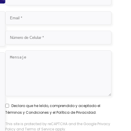
Declaro que he leído, comprendido y aceptado el
Términos y Condiciones
y el
Política de Privacidad
.
This site is protected by reCAPTCHA and the Google
Privacy
Policy
and
Terms of Service
apply.