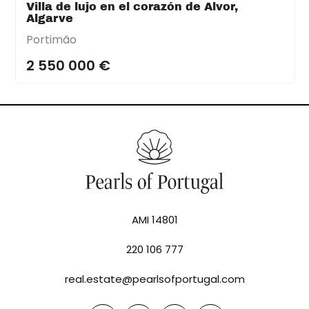
Villa de lujo en el corazón de Alvor,
Algarve
Portimão
2 550 000 €
AMI 14801
220 106 777
real.estate@pearlsofportugal.com