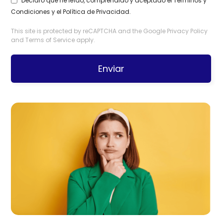
Declaro que he leído, comprendido y aceptado el
Términos y
Condiciones
y el
Política de Privacidad
.
This site is protected by reCAPTCHA and the Google
Privacy Policy
and
Terms of Service
apply.
Enviar