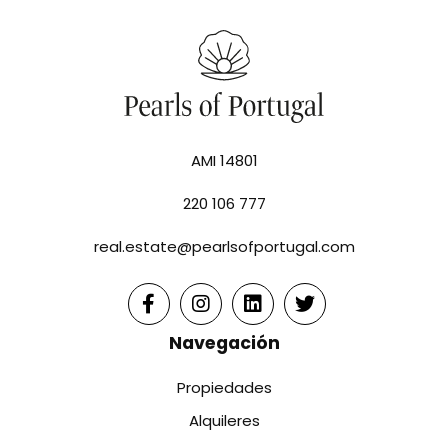
AMI 14801
220 106 777
real.estate@pearlsofportugal.com
Navegación
Propiedades
Alquileres