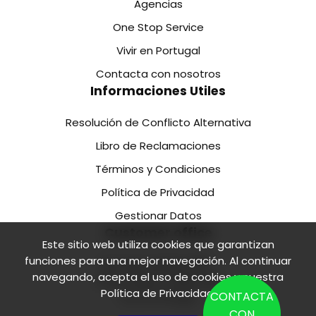
Agencias
One Stop Service
Vivir en Portugal
Contacta con nosotros
Informaciones Utiles
Resolución de Conflicto Alternativa
Libro de Reclamaciones
Términos y Condiciones
Política de Privacidad
Gestionar Datos
Customer office
Este sitio web utiliza cookies que garantizan
funciones para una mejor navegación. Al continuar
Rua de Camões 218 1.
navegando, acepta el uso de cookies y nuestra
Floor, Office 2 4000-138
Política de Privacidad
.
CONTACTA
Porto Portugal
CON