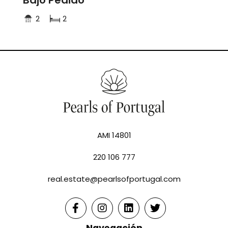
Bajo Pedido
2
2
AMI 14801
220 106 777
real.estate@pearlsofportugal.com
Navegación