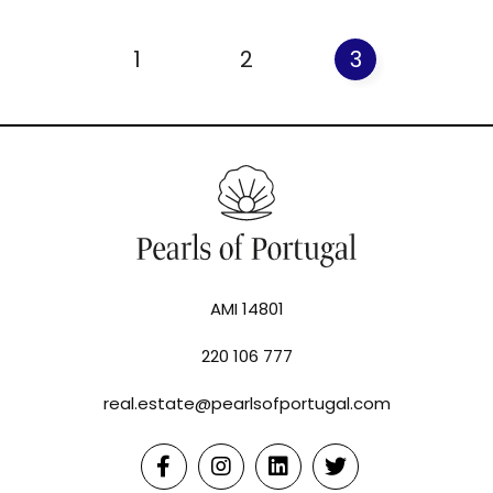
1
2
3
AMI 14801
220 106 777
real.estate@pearlsofportugal.com