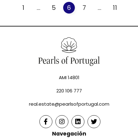
1
...
5
6
7
...
11
AMI 14801
220 106 777
real.estate@pearlsofportugal.com
Navegación